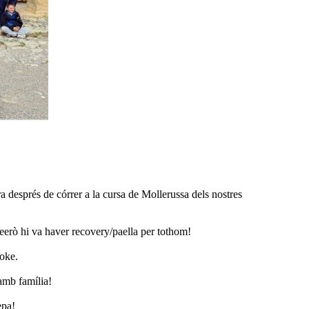
 després de córrer a la cursa de Mollerussa dels nostres
eeerò hi va haver recovery/paella per tothom!
aoke.
amb família!
epa!