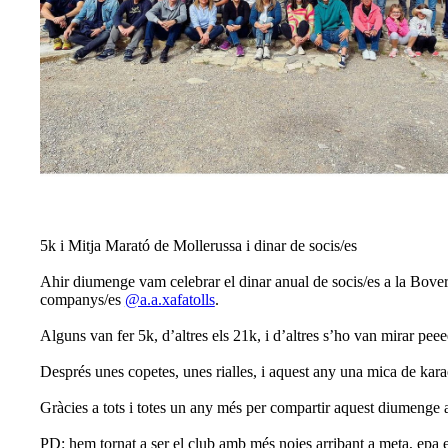
5k i Mitja Marató de Mollerussa i dinar de socis/es
Ahir diumenge vam celebrar el dinar anual de socis/es a la Bovera
companys/es
@a.a.xafatolls
.
Alguns van fer 5k, d’altres els 21k, i d’altres s’ho van mirar pee
Després unes copetes, unes rialles, i aquest any una mica de kar
Gràcies a tots i totes un any més per compartir aquest diumenge 
PD: hem tornat a ser el club amb més noies arribant a meta, epa 