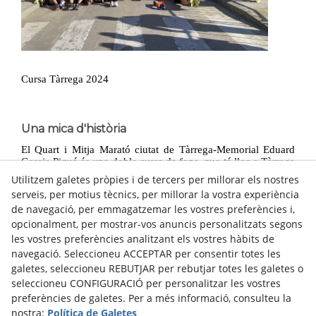
Cursa Tàrrega 2024
Una mica d'història
El Quart i Mitja Marató ciutat de Tàrrega-Memorial Eduard
Garcia Piqué és una doble cursa de fons, que té lloc a Tàrrega
durant la primera quinzena del mes de maig. La cursa es va
Utilitzem galetes pròpies i de tercers per millorar els nostres
començar a celebrar l’any 2001 en la distància del Quart de
serveis, per motius tècnics, per millorar la vostra experiència
Marató (10,5 km) i, l’any 2004, s’hi incorporà a més el
de navegació, per emmagatzemar les vostres preferències i,
recorregut de la Mitja Marató (21,097 km). L’any 2008 va
morir dissortadament el que va ser fins aleshores soci
opcionalment, per mostrar-vos anuncis personalitzats segons
fundador i vicepresident de l’entitat: Eduard Garcia Piqué. La
les vostres preferències analitzant els vostres hàbits de
cursa es convertí a partir d’aquest moment en un memorial,
navegació. Seleccioneu ACCEPTAR per consentir totes les
un petit homenatge a una persona dedicada a l’esport i a
galetes, seleccioneu REBUTJAR per rebutjar totes les galetes o
l’atletisme de fons de casa nostra. L'any 2014 es va modificar
la distància del Quart de Marató a 10 km, canviant-li així el
seleccioneu CONFIGURACIÓ per personalitzar les vostres
nom a la cursa, que passà a ser
Mitja Marató i 10 km Ciutat
preferències de galetes. Per a més informació, consulteu la
de Tàrrega
.
nostra:
Política de Galetes