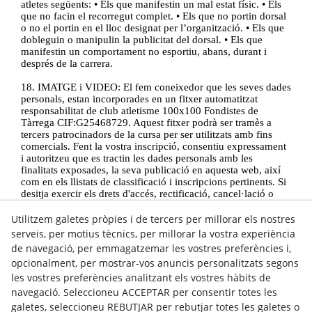
atletes següents: • Els que manifestin un mal estat físic. • Els
que no facin el recorregut complet. • Els que no portin dorsal
o no el portin en el lloc designat per l’organització. • Els que
dobleguin o manipulin la publicitat del dorsal. • Els que
manifestin un comportament no esportiu, abans, durant i
després de la carrera.
18. IMATGE i VIDEO: El fem coneixedor que les seves dades
personals, estan incorporades en un fitxer automatitzat
responsabilitat de club atletisme 100x100 Fondistes de
Tàrrega CIF:G25468729. Aquest fitxer podrà ser tramès a
tercers patrocinadors de la cursa per ser utilitzats amb fins
comercials. Fent la vostra inscripció, consentiu expressament
i autoritzeu que es tractin les dades personals amb les
finalitats exposades, la seva publicació en aquesta web, així
com en els llistats de classificació i inscripcions pertinents. Si
desitja exercir els drets d'accés, rectificació, cancel·lació o
oposició pot enviar un correu electrònic a
INFO@FONDISTESTARREGA.COM
Utilitzem galetes pròpies i de tercers per millorar els nostres
serveis, per motius tècnics, per millorar la vostra experiència
19. La Mitja Marató és puntuable pel circuit Mitges de
de navegació, per emmagatzemar les vostres preferències i,
Ponent. La Mitja Marató i els 10km són puntuables per la
opcionalment, per mostrar-vos anuncis personalitzats segons
Lliga de Ponent. PER MÉS INFORMACIÓ, PODEU
les vostres preferències analitzant els vostres hàbits de
CONTACTAR AMB NOSALTRES: per correu electrònic a
info@fondistestarrega.com
.
navegació. Seleccioneu ACCEPTAR per consentir totes les
Segueix-nos a Instagram
galetes, seleccioneu REBUTJAR per rebutjar totes les galetes o