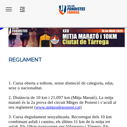
Toggle navigation
REGLAMENT
1. Cursa oberta a tothom, sense distinció de categoria, edat,
sexe o nacionalitat.
2. Distància de 10 km i 21,097 km (Mitja Marató). La mitja
marató és la 2a prova del circuit Mitges de Ponent i s’acull al
seu reglament (
www.mitgesdeponent.cat
)
3. Cursa degudament senyalitzada. Recorregut dels 10 km
combinant asfalt i camins, els últims 11 km de la mitja tot
asfalt. Els 10km transcorren per Vilagrassa i Tàrrega. Els