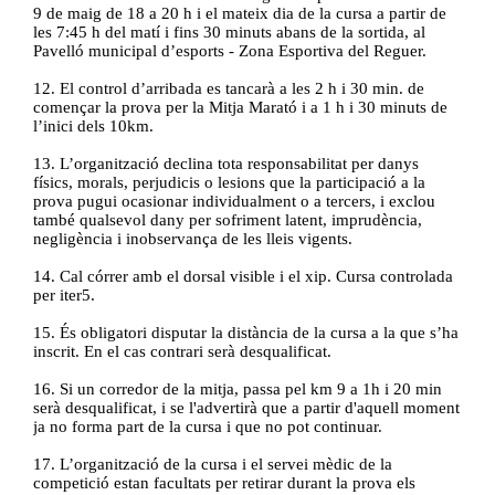
9 de maig de 18 a 20 h i el mateix dia de la cursa a partir de
les 7:45 h del matí i fins 30 minuts abans de la sortida, al
Pavelló municipal d’esports - Zona Esportiva del Reguer.
12. El control d’arribada es tancarà a les 2 h i 30 min. de
començar la prova per la Mitja Marató i a 1 h i 30 minuts de
l’inici dels 10km.
13. L’organització declina tota responsabilitat per danys
físics, morals, perjudicis o lesions que la participació a la
prova pugui ocasionar individualment o a tercers, i exclou
també qualsevol dany per sofriment latent, imprudència,
negligència i inobservança de les lleis vigents.
14. Cal córrer amb el dorsal visible i el xip. Cursa controlada
per iter5.
15. És obligatori disputar la distància de la cursa a la que s’ha
inscrit. En el cas contrari serà desqualificat.
16. Si un corredor de la mitja, passa pel km 9 a 1h i 20 min
serà desqualificat, i se l'advertirà que a partir d'aquell moment
ja no forma part de la cursa i que no pot continuar.
17. L’organització de la cursa i el servei mèdic de la
competició estan facultats per retirar durant la prova els