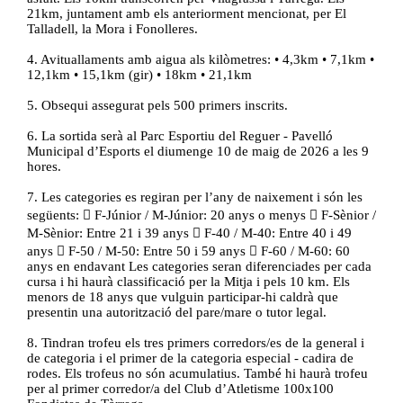
21km, juntament amb els anteriorment mencionat, per El
Talladell, la Mora i Fonolleres.
4. Avituallaments amb aigua als kilòmetres: • 4,3km • 7,1km •
12,1km • 15,1km (gir) • 18km • 21,1km
5. Obsequi assegurat pels 500 primers inscrits.
6. La sortida serà al Parc Esportiu del Reguer - Pavelló
Municipal d’Esports el diumenge 10 de maig de 2026 a les 9
hores.
7. Les categories es regiran per l’any de naixement i són les
següents:  F-Júnior / M-Júnior: 20 anys o menys  F-Sènior /
M-Sènior: Entre 21 i 39 anys  F-40 / M-40: Entre 40 i 49
anys  F-50 / M-50: Entre 50 i 59 anys  F-60 / M-60: 60
anys en endavant Les categories seran diferenciades per cada
cursa i hi haurà classificació per la Mitja i pels 10 km. Els
menors de 18 anys que vulguin participar-hi caldrà que
presentin una autorització del pare/mare o tutor legal.
8. Tindran trofeu els tres primers corredors/es de la general i
de categoria i el primer de la categoria especial - cadira de
rodes. Els trofeus no són acumulatius. També hi haurà trofeu
per al primer corredor/a del Club d’Atletisme 100x100