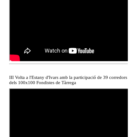
III Volta a l'Estany d'Ivars amb la participació de 39 corredors
dels 100x100 Fondistes de Tàrrega