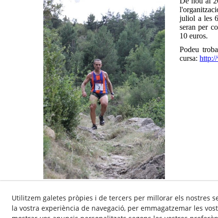
De nou al 2
l'organitzac
juliol a les
seran per co
10 euros.
Podeu troba
cursa:
http:
Utilitzem galetes pròpies i de tercers per millorar els nostres s
la vostra experiència de navegació, per emmagatzemar les vost