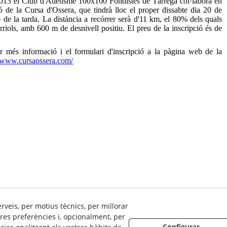
013 el Club d'Atletisme 100x100 Fondistes de Tàrrega col·labora en
ió de la Cursa d'Ossera, que tindrà lloc el proper dissabte dia 20 de
 6 de la tarda. La distància a recórrer serà d'11 km, el 80% dels quals
rriols, amb 600 m de desnivell positiu. El preu de la inscripció és de
r més informació i el formulari d'inscripció a la pàgina web de la
//www.cursaossera.com/
erveis, per motius tècnics, per millorar
res preferències i, opcionalment, per
Configurar