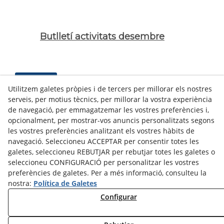
Butlletí activitats desembre
Llegir Més...
Utilitzem galetes pròpies i de tercers per millorar els nostres
serveis, per motius tècnics, per millorar la vostra experiència
de navegació, per emmagatzemar les vostres preferències i,
opcionalment, per mostrar-vos anuncis personalitzats segons
Nota premsa consells esportius de
les vostres preferències analitzant els vostres hàbits de
catalunya
navegació. Seleccioneu ACCEPTAR per consentir totes les
galetes, seleccioneu REBUTJAR per rebutjar totes les galetes o
seleccioneu CONFIGURACIÓ per personalitzar les vostres
Llegir Més...
preferències de galetes. Per a més informació, consulteu la
nostra:
Política de Galetes
Configurar
Mostrant del 1 al 8 de 8