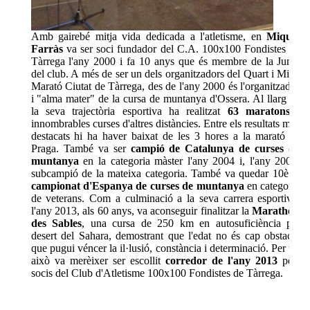
Amb gairebé mitja vida dedicada a l'atletisme, en
Miquel
Farràs
va ser soci fundador del C.A. 100x100 Fondistes de
Tàrrega l'any 2000 i fa 10 anys que és membre de la Junta
del club. A més de ser un dels organitzadors del Quart i Mitja
Marató Ciutat de Tàrrega, des de l'any 2000 és l'organitzador
i "alma mater" de la cursa de muntanya d'Ossera. Al llarg de
la seva trajectòria esportiva ha realitzat
63 maratons
i
innombrables curses d'altres distàncies. Entre els resultats més
destacats hi ha haver baixat de les 3 hores a la marató de
Praga. També va ser
campió de Catalunya de curses de
muntanya
en la categoria màster l'any 2004 i, l'any 2005,
subcampió de la mateixa categoria. També va quedar 10è al
campionat d'Espanya de curses de muntanya
en categoria
de veterans. Com a culminació a la seva carrera esportiva,
l'any 2013, als 60 anys, va aconseguir finalitzar la
Marathon
des Sables
, una cursa de 250 km en autosuficiència pel
desert del Sahara, demostrant que l'edat no és cap obstacle
que pugui véncer la il·lusió, constància i determinació. Per tot
això va merèixer ser escollit
corredor de l'any 2013
pels
socis del Club d'Atletisme 100x100 Fondistes de Tàrrega.