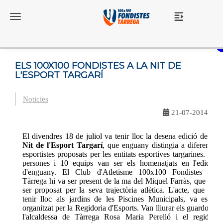
Toggle navigation
ELS 100X100 FONDISTES A LA NIT DE
L'ESPORT TARGARÍ
Noticies
21-07-2014
El divendres 18 de juliol va tenir lloc la desena edició de la
Nit de l'Esport Targarí
, que enguany distingia a diferents
esportistes proposats per les entitats esportives targarines. 18
persones i 10 equips van ser els homenatjats en l'edició
d'enguany. El Club d'Atletisme 100x100 Fondistes de
Tàrrega hi va ser present de la ma del Miquel Farràs, que va
ser proposat per la seva trajectòria atlètica. L'acte, que va
tenir lloc als jardins de les Piscines Municipals, va estar
organitzat per la Regidoria d'Esports. Van lliurar els guardons
l'alcaldessa de Tàrrega Rosa Maria Perelló i el regidor