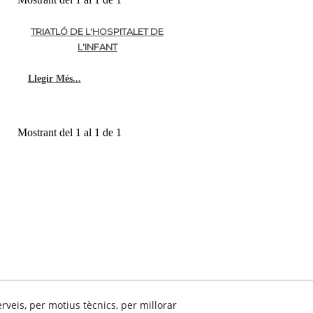
TRIATLÓ DE L'HOSPITALET DE
L'INFANT
Llegir Més...
Mostrant del 1 al 1 de 1
© 08/2026 Fondistes Tarrega - Tots els drets reservats.
erveis, per motius tècnics, per millorar