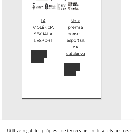
LA
Nota
VIOLÈNCIA
premsa
SEXUAL A
consells
L’ESPORT
esportius
de
LLEGIR
catalunya
MÉS...
LLEGIR
MÉS...
Utilitzem galetes pròpies i de tercers per millorar els nostres s