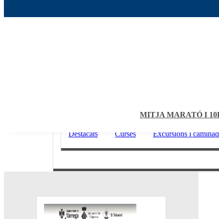
MITJA MARATÓ I 1
Destacats
Curses
Excursions i caminad