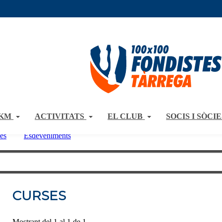
0KM
ACTIVITATS
EL CLUB
SOCIS I SÒCIE
es
Esdeveniments
CURSES
Mostrant del 1 al 1 de 1